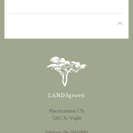
LANDSgroen
Piacenzastraat 17b
5262 JG Vught
Telefoon: 06-20610861